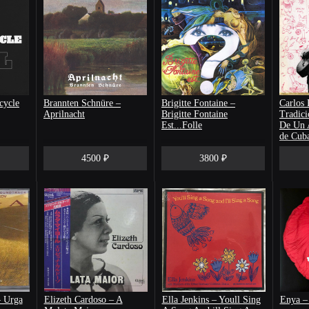
cycle
Brannten Schnüre –
Brigitte Fontaine –
Carlos 
Aprilnacht
Brigitte Fontaine
Tradici
Est...Folle
De Un A
de Cub
4500 ₽
3800 ₽
– Urga
Elizeth Cardoso – A
Ella Jenkins ‎– Youll Sing
Enya –