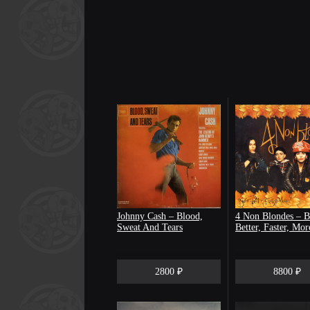
Johnny Cash – Blood,
4 Non Blondes ‎– B
Sweat And Tears
Better, Faster, Mor
2800 ₽
8800 ₽