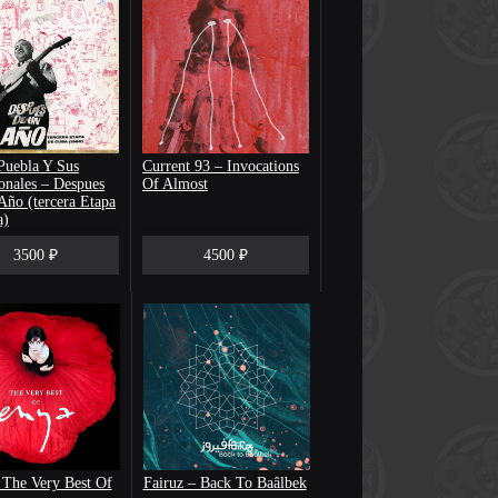
Puebla Y Sus
Current 93 – Invocations
onales – Despues
Of Almost
ño (tercera Etapa
a)
3500 ₽
4500 ₽
 The Very Best Of
Fairuz – Back To Baâlbek