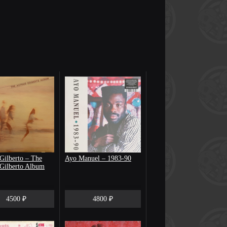
Gilberto – The
Ayo Manuel – 1983-90
 Gilberto Album
4500 ₽
4800 ₽