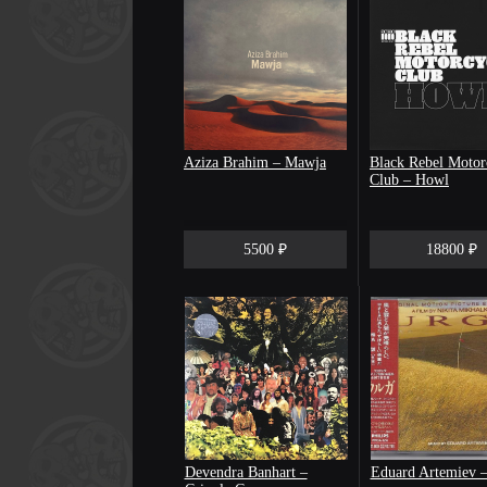
Aziza Brahim – Mawja
Black Rebel Motor
Club ‎– Howl
5500 ₽
18800 ₽
Devendra Banhart –
Eduard Artemiev 