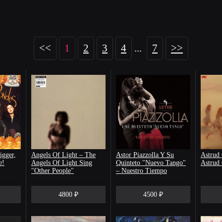
<<
1
2
3
4
...
7
>>
igger,
Angels Of Light – The
Astor Piazzolla Y Su
Astrud 
e!
Angels Of Light Sing
Quinteto "Nuevo Tango"
Astrud
"Other People"
– Nuestro Tiempo
4800 ₽
4500 ₽