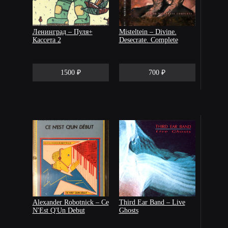
Ленинград – Пуля+
Misteltein – Divine.
Кассета 2
Desecrate. Complete
1500 ₽
700 ₽
Alexander Robotnick – Ce
Third Ear Band – Live
N'Est Q'Un Debut
Ghosts