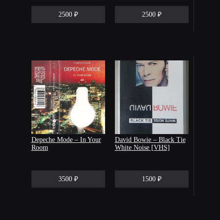
2500 ₽
2500 ₽
Depeche Mode – In Your
David Bowie ‎– Black Tie
Room
White Noise [VHS]
3500 ₽
1500 ₽