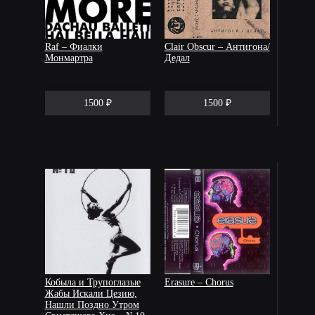
Raf – Фиалки
Clair Obscur – Антигона/
Монмартра
Дедал
1500 ₽
1500 ₽
Кобыла и Трупоглазые
Erasure – Chorus
Жабы Искали Цезию,
Нашли Поздно Утром