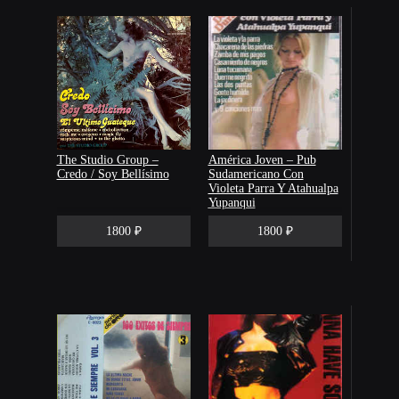
The Studio Group –
América Joven – Pub
Credo / Soy Bellísimo
Sudamericano Con
Violeta Parra Y Atahualpa
Yupanqui
1800 ₽
1800 ₽