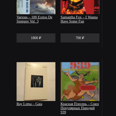
Various – 100 Exitos De
Samantha Fox – I Wanna
Siempre Vol. 3
Have Some Fun
1800 ₽
700 ₽
Ray Lema – Gaia
Красная Плесень – Союз
Популярных Пародий
939