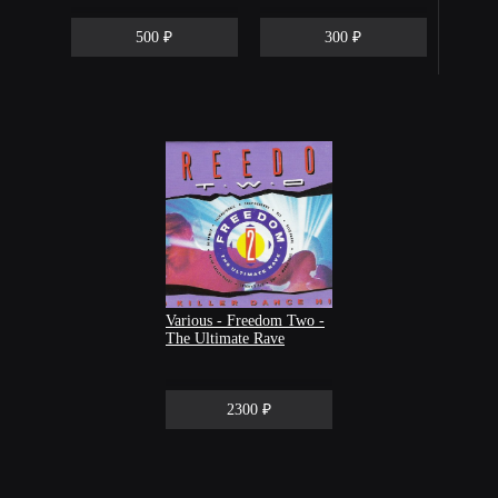
500 ₽
300 ₽
Various - Freedom Two -
The Ultimate Rave
2300 ₽