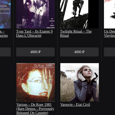
n –
Trop Tard – Ils Etaient 9
Twilight Ritual – The
Un Depa
ories
Dans L'Obscurité
Ritual
Vinyles
4800 ₽
4800 ₽
Various – De Koer 1981
Varsovie - Etat Civil
(Rare Demos - Previously
Released On Cassette)