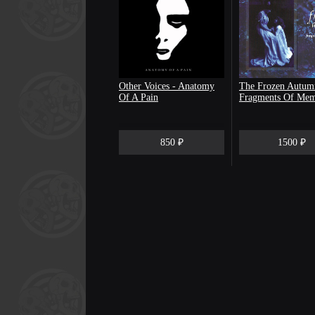
Other Voices - Anatomy
The Frozen Autum
Of A Pain
Fragments Of Mem
850 ₽
1500 ₽