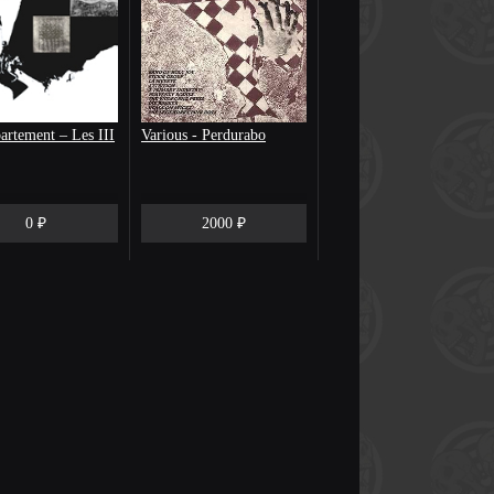
rtement – Les III
Various - Perdurabo
0 ₽
2000 ₽