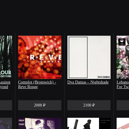
gainst
Complot (Bronswick) -
Dva Damas – Nightshade
Lebano
eyond
Reve Rouge
For Tw
2000 ₽
2100 ₽