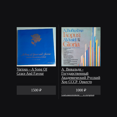
Various ‎– A Song Of
А. Вивальди -
Grace And Favour
Государственный
Академический Русский
Хор СССР, Оркестр
Студентов Московской
1500 ₽
Консерватории, А.
1000 ₽
Свешников – Глория