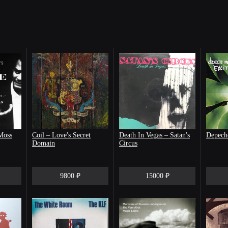
Moss
Coil – Love's Secret
Death In Vegas ‎– Satan's
Depech
Domain
Circus
9800 ₽
15000 ₽