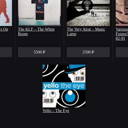
rs On
The KLF – The White
The Very Airat – Magic
Various
Room
Lamp
Future/
82-91
5500 ₽
2500 ₽
Yello – The Eye