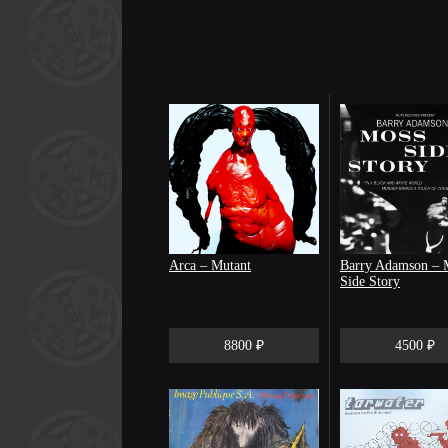
Arca – Mutant
Barry Adamson – 
Side Story
8800 ₽
4500 ₽