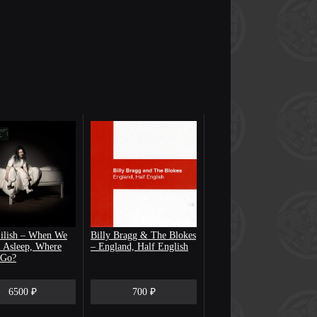
Eilish – When We
Billy Bragg & The Blokes
l Asleep, Where
– England, Half English
 Go?
6500 ₽
700 ₽