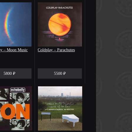
ay – Moon Music
Coldplay – Parachutes
5800 ₽
5500 ₽