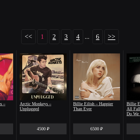
<<
1
2
3
4
...
6
>>
s –
Arctic Monkeys –
Billie Eilish – Happier
Billie 
Unplugged
Than Ever
All Fal
Do We
4500 ₽
6500 ₽