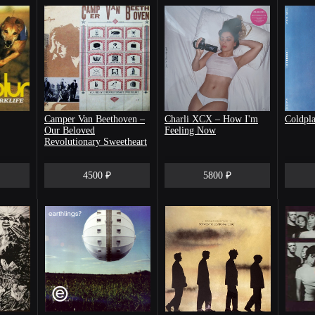
Camper Van Beethoven –
Charli XCX – How I'm
Coldpl
Our Beloved
Feeling Now
Revolutionary Sweetheart
4500 ₽
5800 ₽