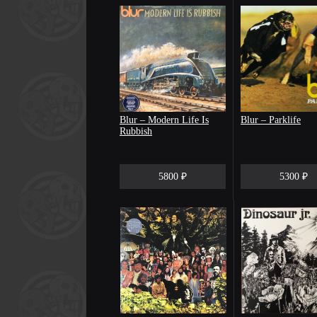
Blur – Modern Life Is
Blur – Parklife
Rubbish
5800 ₽
5300 ₽