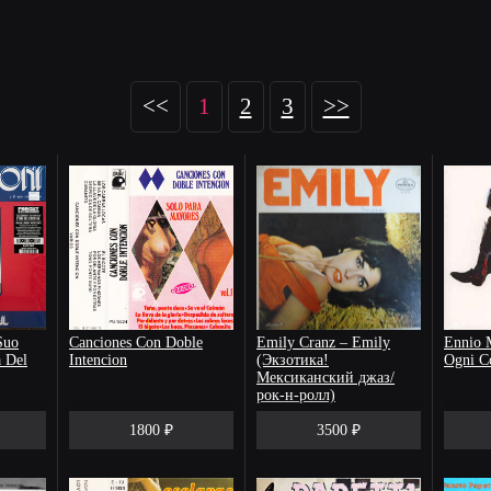
<<
1
2
3
>>
Suo
Canciones Con Doble
Emily Cranz – Emily
Ennio 
 Del
Intencion
(Экзотика!
Ogni C
Мексиканский джаз/
рок-н-ролл)
1800 ₽
3500 ₽