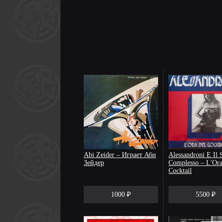
Abi Zeider – Играет Аби
Alessandroni E Il 
Зейдер
Complesso – L'Ora
Cocktail
1000 ₽
5500 ₽