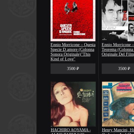
Ennio Morricone – Questa
Ennio Morricone –
Specie D.amore (Colonna
Teorema (Colonna
Sonora Originale)"This
Originale Del Film
Kind of Love"
3500 ₽
3500 ₽
HACHIRO AOYAMA -
Henry Mancini, Hi