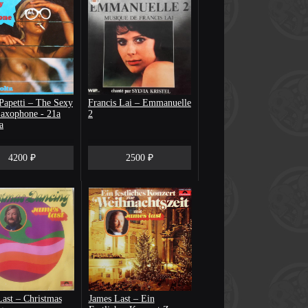
Papetti – The Sexy
Francis Lai – Emmanuelle
Saxophone - 21a
2
a
4200 ₽
2500 ₽
ast – Christmas
James Last – Ein