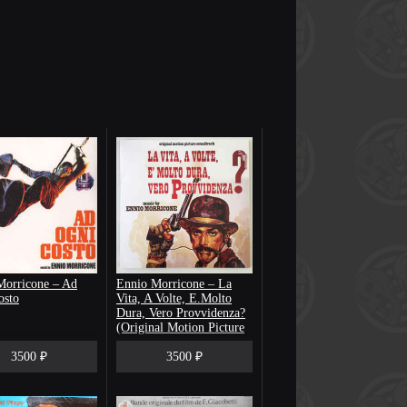
Morricone – Ad
Ennio Morricone – La
osto
Vita, A Volte, E.Molto
Dura, Vero Provvidenza?
(Original Motion Picture
Soundtrack)
3500 ₽
3500 ₽