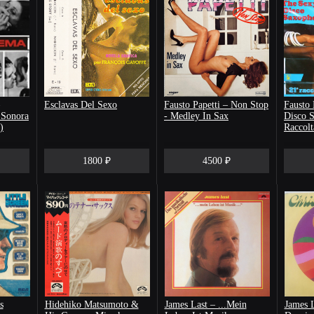
Esclavas Del Sexo
Fausto Papetti – Non Stop
Fausto 
 Sonora
- Medley In Sax
Disco 
)
Raccolt
1800 ₽
4500 ₽
s
Hidehiko Matsumoto &
James Last – ...Mein
James L