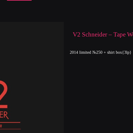
V2 Schneider – Tape W
2014 limited №250 + shirt box{3lp}