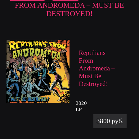
FROM ANDROMEDA – MUST BE
DESTROYED!
Reptilians
From
Andromeda –
Must Be
Destroyed!
2020
LP
3800 руб.